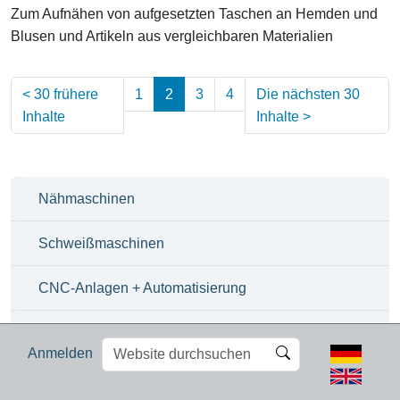
Zum Aufnähen von aufgesetzten Taschen an Hemden und
Blusen und Artikeln aus vergleichbaren Materialien
<
30 frühere
1
2
3
4
Die nächsten 30
Inhalte
Inhalte
>
(aktuell)
Nähmaschinen
Schweißmaschinen
CNC-Anlagen + Automatisierung
Robotik
Website
Erweiterte
Anmelden
durchsuchen
Suche…
Nähmechanisierung