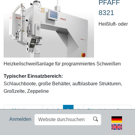
PFAFF
8321
Heißluft- oder
Heizkeilschweißanlage für programmiertes Schweißen
Typischer Einsatzbereich:
Schlauchboote, große Behälter, aufblasbare Strukturen,
Großzelte, Zeppeline
<
30 frühere
1
2
3
4
Die nächsten 9
Website
Erweiterte
Inhalte
Inhalte
>
Anmelden
(aktuell)
durchsuchen
Suche…