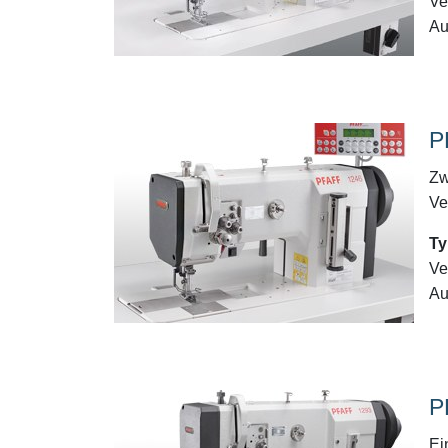
Ve
Au
P
Zw
Ve
Ty
Ve
Au
P
Ei