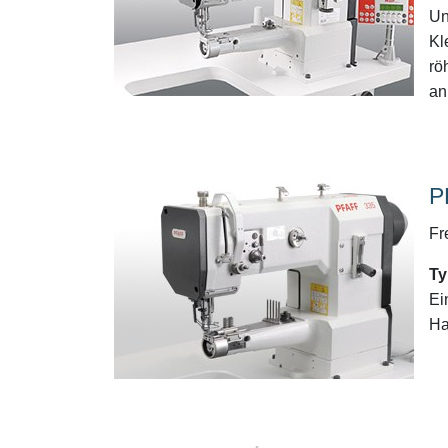
Un
Kl
rö
an
P
Fr
Ty
Ei
Ha