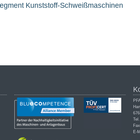
Segment Kunststoff-Schweißmaschinen
K
PFA
Han
676
Tel
Fax
E-M