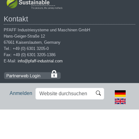
Kontakt
PFAFF Industriesysteme und Maschinen GmbH
Hans-Geiger-Straße 12
67661 Kaiserslautern, Germany
Tel.: +49 (0) 6301 3205-0
Fax: +49 (0) 6301 3205-1386
E-Mail:
info@pfaff-industrial.com
Website
Erweiterte
Anmelden
durchsuchen
Suche…
Impressum
|
Datenschutz
|
AGB
|
Einkaufsbedingungen
PFAFF is the exclusive trademark of VSM Group AB. | PFAFF
Industriesysteme und Maschinen GmbH is an authorized licensee of
the PFAFF trademark.