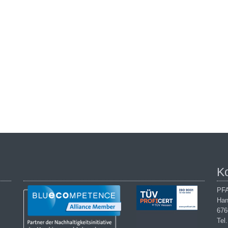
K
PFA
Han
676
Tel