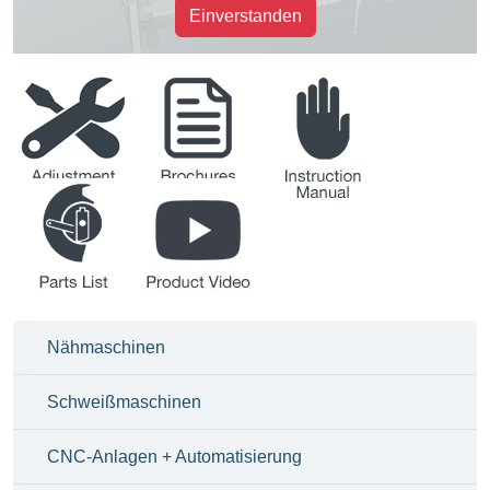
Einverstanden
Justieranleitung
Broschüren
Betriebsanleitung
Teileliste
Produkt-Videos
Nähmaschinen
Schweißmaschinen
CNC-Anlagen + Automatisierung