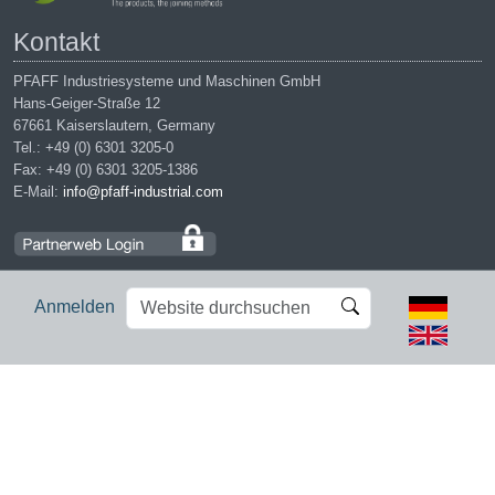
Kontakt
PFAFF Industriesysteme und Maschinen GmbH
Hans-Geiger-Straße 12
67661 Kaiserslautern, Germany
Tel.: +49 (0) 6301 3205-0
Fax: +49 (0) 6301 3205-1386
E-Mail:
info@pfaff-industrial.com
Website
Erweiterte
Anmelden
durchsuchen
Suche…
Impressum
|
Datenschutz
|
AGB
|
Einkaufsbedingungen
PFAFF is the exclusive trademark of VSM Group AB. | PFAFF
Industriesysteme und Maschinen GmbH is an authorized licensee of
the PFAFF trademark.