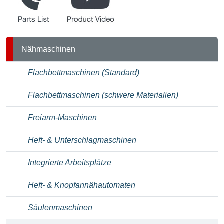
Teileliste
Produkt-Videos
Nähmaschinen
Flachbettmaschinen (Standard)
Flachbettmaschinen (schwere Materialien)
Freiarm-Maschinen
Heft- & Unterschlagmaschinen
Integrierte Arbeitsplätze
Heft- & Knopfannähautomaten
Säulenmaschinen