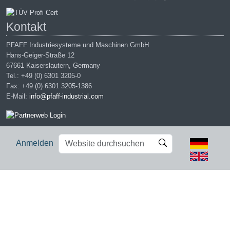
Kontakt
PFAFF Industriesysteme und Maschinen GmbH
Hans-Geiger-Straße 12
67661 Kaiserslautern, Germany
Tel.: +49 (0) 6301 3205-0
Fax: +49 (0) 6301 3205-1386
E-Mail:
info@pfaff-industrial.com
Website
Erweiterte
Anmelden
durchsuchen
Suche…
Impressum
|
Datenschutz
|
AGB
|
Einkaufsbedingungen
PFAFF is the exclusive trademark of VSM Group AB. | PFAFF
Industriesysteme und Maschinen GmbH is an authorized licensee of
the PFAFF trademark.